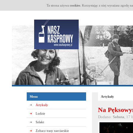
Ta strona używa
cookies
. Korzystając z niej wyrażasz zgodę n
Menu
Artykuły
Artykuły
Na Pęksowy
Ludzie
Dodano:
Sobota
, 17 
Szlaki
Zobacz trasy narciarskie