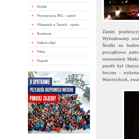
Profile
Prywatyzacja PKL - opinie
Olimpiada w Tatrach - opinie
Zanim przekroc
Konkursy
Wybudowany został
Galeria zdjęć
Środki na budow
Filmy
początkowo patr
wezwaniem Matki 
Pogoda
parafii był chary
boczne - wykona
Wawrzyńcok, zwan