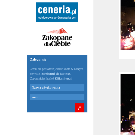
Zaloguj się
Jeżeli nie posiadasz jeszcze konta w naszym
serwisie,
zarejestruj się
już teraz.
Zapomniałeś hasło?
Kliknij tutaj
.