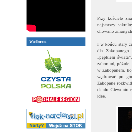
Przy kościele zn
najstarszy sakral
chowano zmarłych
Współpraca
I w końcu stary 
dla Zakopanego 
„pępkiem świata”.
zaborami, później
w Zakopanem, koch
wędrować po gór
Zakopane rozkwitł
cieniu Giewontu ro
idee.