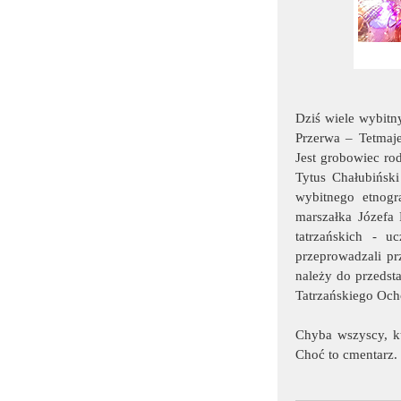
Dziś wiele wybitn
Przerwa – Tetmaje
Jest grobowiec ro
Tytus Chałubiński
wybitnego etnogr
marszałka Józefa
tatrzańskich - u
przeprowadzali pr
należy do przedst
Tatrzańskiego Oc
Chyba wszyscy, kt
Choć to cmentarz.