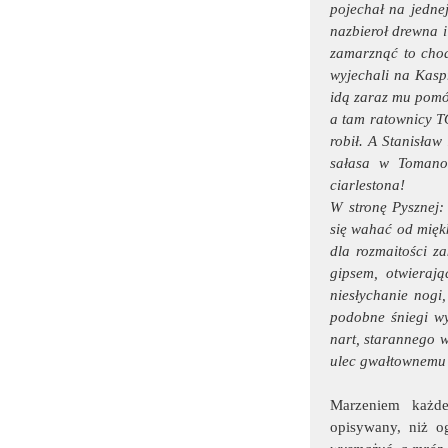
pojechał na jedne
nazbieroł drewna i
zamarznąć to chod
wyjechali na Kaspr
idą zaraz mu pomóc
a tam ratownicy TO
robił. A Stanisła
sałasa w Tomanow
ciarlestona!
W stronę Pysznej:
się wahać od mięk
dla rozmaitości z
gipsem, otwierają
niesłychanie nogi,
podobne śniegi wy
nart, starannego w
ulec gwałtownemu 
Marzeniem każdeg
opisywany, niż og