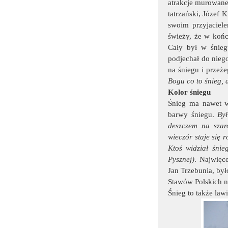
atrakcje murowane
tatrzański, Józef
swoim przyjaciel
świeży, że w końcu
Cały był w śnieg
podjechał do nieg
na śniegu i przeże
Bogu co to śnieg, a
Kolor śniegu
Śnieg ma nawet w
barwy śniegu.
Był
deszczem na szaro
wieczór staje się 
Ktoś widział śnie
Pysznej)
. Najwięc
Jan Trzebunia, był
Stawów Polskich n
Śnieg to także lawi