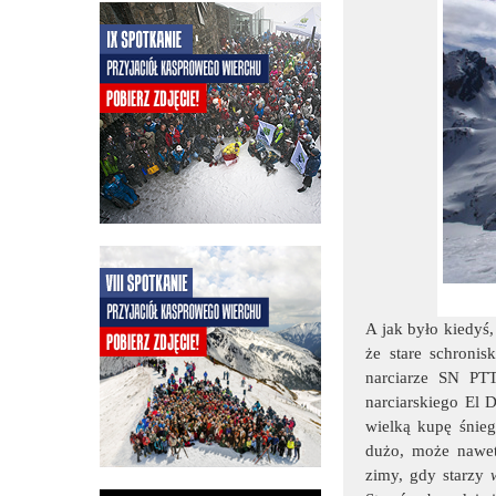
A jak było kiedyś,
że stare schron
narciarze SN PT
narciarskiego El 
wielką kupę śnieg
dużo, może nawet 
zimy, gdy starzy