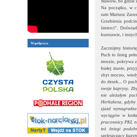
Stawów, bo gdzie i
Na początku, w cz
sam Mariusz Zarusk
Grzebienia podcin
śmierci". Doświa
kurniawie, i innyc
Współpraca
Zacznijmy histori
Puch to śnieg peł
mrozie, pokrywa z
białej masie, prz
zbyt mocno, wtedy
do desek... O puc
swoje kaprysy. Zb
nie uleżałym puc
Herkukesa, gdyby 
zjazd wynagradza
wyciągów w kotł
pracownicy PKL na
też śniegi podob
szeleszczący kuzy