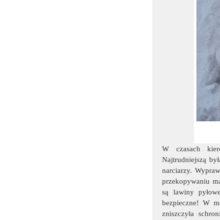
W czasach kier
Najtrudniejszą by
narciarzy. Wypraw
przekopywaniu mas
są lawiny pyłow
bezpieczne! W ma
zniszczyła schro