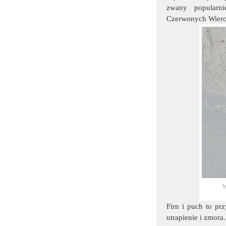
zwany popular
Czerwonych Wierch
W
Firn i puch to prz
utrapienie i zmora