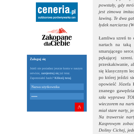
powstały, gdy mró
jest zimowa imitac
lawiną. Te dwa ga
łydek narciarza (W
Łamliwa szreń to c
nartach na taką
smarującego serce
pękającej szren
Zaloguj się
przeskakiwanie, a
Jeżeli nie posiadasz jeszcze konta w naszym
się klasycznym le
serwisie,
zarejestruj się
już teraz.
po której jeździ s
Zapomniałeś hasło?
Kliknij tutaj
.
opowieść Józefa
znanego gawędziar
szła wyprawa TOP
wieczorem na nart
miał stare narty, j
Na trawersie nart
Kasprowym zobacz
Doliny Cichej, jed