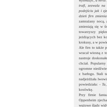
wysmażyć, a mróz z
trafi, zezwala na
podejściu jak i z
dzień firn zmieni
zamrażany nocą, 
zmieniają się w ś
towarzyszy pięk
jeżdżących bez ko
krokusy, a w powie
Ale firn to także
wracał wiosną z t
nastroje doskonałe
chciał. Popularn
ogromne niedźwied
z barłogu. Stali 
nadjeżdżała lwowi
powiedziała: -
Ta,
kosówkę.
Przy firnie fant
Oppenheim zjechał 
wężowe ślady widy