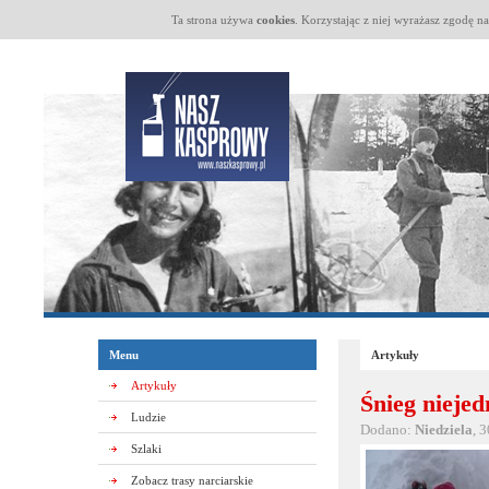
Ta strona używa
cookies
. Korzystając z niej wyrażasz zgodę n
Menu
Artykuły
Artykuły
Śnieg nieje
Ludzie
Dodano:
Niedziela
, 
Szlaki
Zobacz trasy narciarskie