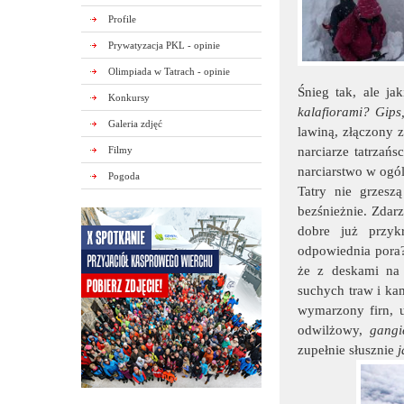
Profile
Prywatyzacja PKL - opinie
Olimpiada w Tatrach - opinie
Śnieg tak, ale ja
Konkursy
kalafiorami? Gips
Galeria zdjęć
lawiną, złączony 
Filmy
narciarze tatrzańs
narciarstwo w ogól
Pogoda
Tatry nie grzesz
bezśnieżnie. Zdarz
dobre już przykr
odpowiednia pora?
że z deskami na 
suchych traw i kam
wymarzony firn, 
odwilżowy,
gangi
zupełnie słusznie
j