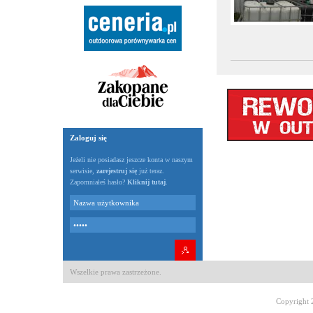
Zaloguj się
Jeżeli nie posiadasz jeszcze konta w naszym
serwisie,
zarejestruj się
już teraz.
Zapomniałeś hasło?
Kliknij tutaj
.
Wszelkie prawa zastrzeżone.
Copyright 