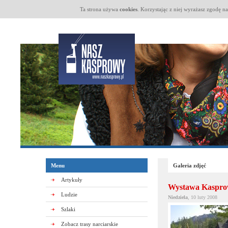
Ta strona używa
cookies
. Korzystając z niej wyrażasz zgodę n
Menu
Galeria zdjęć
Artykuły
Wystawa Kasprowy
Ludzie
Niedziela
, 10 luty 2008
Szlaki
Zobacz trasy narciarskie