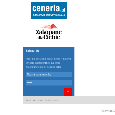
Zaloguj się
Jeżeli nie posiadasz jeszcze konta w naszym
serwisie,
zarejestruj się
już teraz.
Zapomniałeś hasło?
Kliknij tutaj
.
Wszelkie prawa zastrzeżone.
Copyright 