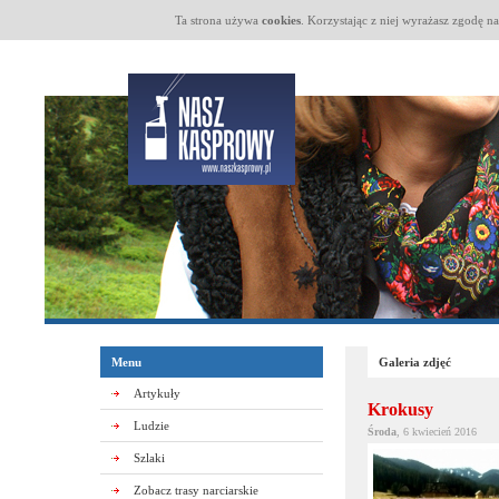
Ta strona używa
cookies
. Korzystając z niej wyrażasz zgodę n
Menu
Galeria zdjęć
Artykuły
Krokusy
Ludzie
Środa
, 6 kwiecień 2016
Szlaki
Zobacz trasy narciarskie