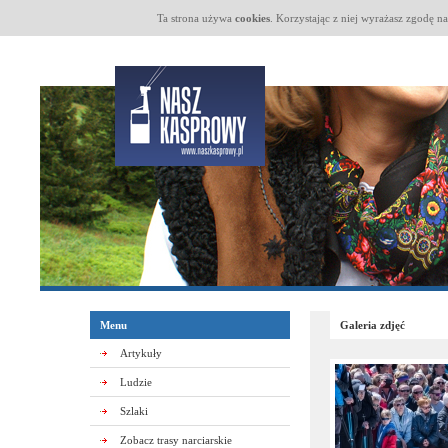
Ta strona używa
cookies
. Korzystając z niej wyrażasz zgodę n
Menu
Galeria zdjęć
Artykuły
Ludzie
Szlaki
Zobacz trasy narciarskie