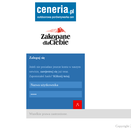
Zaloguj się
Jeżeli nie posiadasz jeszcze konta w naszym
serwisie,
zarejestruj się
już teraz.
Zapomniałeś hasło?
Kliknij tutaj
.
Wszelkie prawa zastrzeżone.
Copyright 