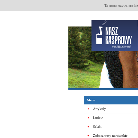
Ta strona używa
cookie
Menu
Artykuły
Ludzie
Szlaki
Zobacz trasy narciarskie