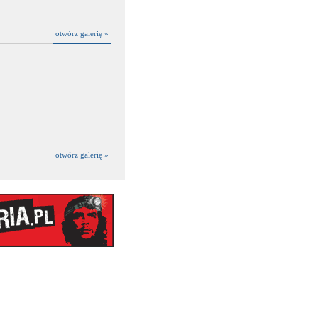
otwórz galerię »
otwórz galerię »