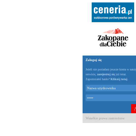
Zaloguj się
Jeżeli nie posiadasz jeszcze konta w nas
serwisie,
zarejestruj się
już teraz.
Zapomniałeś hasło?
Kliknij tutaj
.
Wszelkie prawa zastrzeżone.