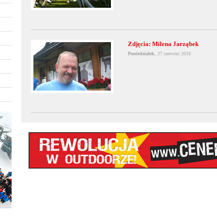
Zdjęcia: Milena Jarząbek
Poniedziałek
, 27 czerwiec 2016