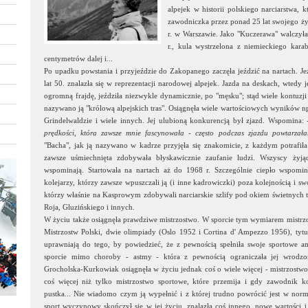
alpejek w historii polskiego narciarstwa,
zawodniczka przez ponad 25 lat swojego życ
r. w Warszawie. Jako "Kuczerawa" walczy
r., kula wystrzelona z niemieckiego karab
centymetrów dalej i...
Po upadku powstania i przyjeździe do Zakopanego zaczęła jeździć na nartach. Jeź
lat 50. znalazła się w reprezentacji narodowej alpejek. Jazda na deskach, wtedy j
ogromną frajdę, jeździła niezwykle dynamicznie, po "męsku"; stąd wiele kontuzji
nazywano ją "królową alpejskich tras". Osiągnęła wiele wartościowych wyników n
Grindelwaldzie i wiele innych. Jej ulubioną konkurencją był zjazd. Wspomina:
prędkości, która zawsze mnie fascynowała - często podczas zjazdu powtarzałam
"Bacha", jak ją nazywano w kadrze przyjęła się znakomicie, z każdym potrafił
zawsze uśmiechnięta zdobywała błyskawicznie zaufanie ludzi. Wszyscy żyją
wspominają. Startowała na nartach aż do 1968 r. Szczególnie ciepło wspomi
kolejarzy, którzy zawsze wpuszczali ją (i inne kadrowiczki) poza kolejnością i 
którzy właśnie na Kasprowym zdobywali narciarskie szlify pod okiem świetnych 
Roja, Gluzińskiego i innych.
W życiu także osiągnęła prawdziwe mistrzostwo. W sporcie tym wymiarem mistrzos
Mistrzostw Polski, dwie olimpiady (Oslo 1952 i Cortina d' Ampezzo 1956), tytuł
uprawniają do tego, by powiedzieć, że z pewnością spełniła swoje sportowe am
sporcie mimo choroby - astmy - która z pewnością ograniczała jej wrodzo
Grocholska-Kurkowiak osiągnęła w życiu jednak coś o wiele więcej - mistrzostwo
coś więcej niż tylko mistrzostwo sportowe, które przemija i gdy zawodnik ko
pustka... Nie wiadomo czym ją wypełnić i z której trudno powrócić jest w norm
sport wyczynowy skończył się w jej życiu, znalazła coś innego, nowe wartości