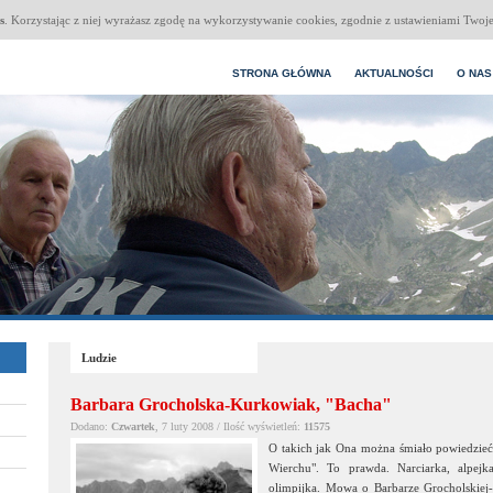
s
. Korzystając z niej wyrażasz zgodę na wykorzystywanie cookies, zgodnie z ustawieniami Twoje
STRONA GŁÓWNA
AKTUALNOŚCI
O NAS
Ludzie
Barbara Grocholska-Kurkowiak, "Bacha"
Dodano:
Czwartek
, 7 luty 2008 / Ilość wyświetleń:
11575
O takich jak Ona można śmiało powiedzieć
Wierchu". To prawda. Narciarka, alpejka
olimpijka. Mowa o Barbarze Grocholskiej-