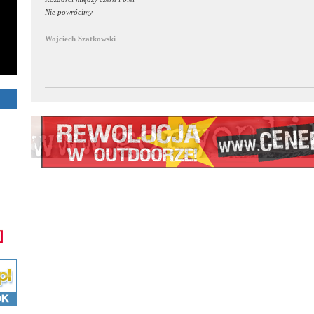
Nie powrócimy
Wojciech Szatkowski