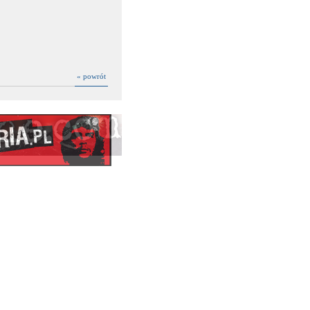
« powrót