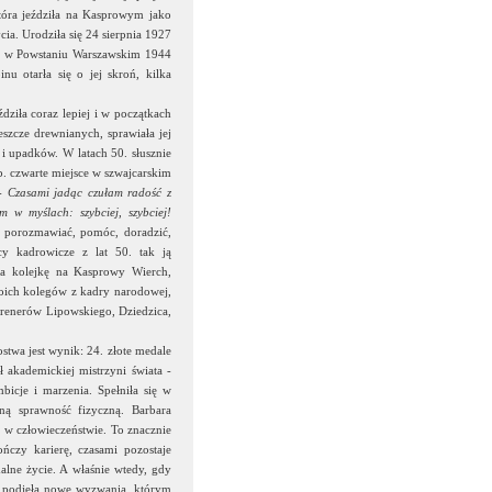
 która jeździła na Kasprowym jako
ia. Urodziła się 24 sierpnia 1927
ła w Powstaniu Warszawskim 1944
inu otarła się o jej skroń, kilka
dziła coraz lepiej i w początkach
eszcze drewnianych, sprawiała jej
 i upadków. W latach 50. słusznie
p. czwarte miejsce w szwajcarskim
- Czasami jadąc czułam radość z
 w myślach: szybciej, szybciej!
a porozmawiać, pomóc, doradzić,
cy kadrowicze z lat 50. tak ją
na kolejkę na Kasprowy Wierch,
swoich kolegów z kadry narodowej,
trenerów Lipowskiego, Dziedzica,
twa jest wynik: 24. złote medale
 akademickiej mistrzyni świata -
bicje i marzenia. Spełniła się w
ną sprawność fizyczną. Barbara
 w człowieczeństwie. To znacznie
ńczy karierę, czasami pozostaje
alne życie. A właśnie wtedy, gdy
 i podjęła nowe wyzwania, którym