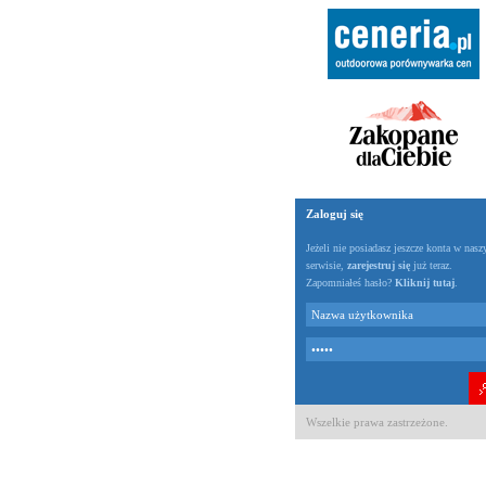
Zaloguj się
Jeżeli nie posiadasz jeszcze konta w nas
serwisie,
zarejestruj się
już teraz.
Zapomniałeś hasło?
Kliknij tutaj
.
Wszelkie prawa zastrzeżone.