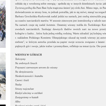
oddała się z wrodzoną sobie energią - spełniła się w innych dziedzinach życia: ja
Życiową próbą dla Pani Basi była tragiczna śmierć jej córki Ani. Mimo tego, że Pa
doświadczenie ze strony losu, to jednak potrafiła, jak to się mówi, stanąć na nogac
Barbara Grocholska-Kurkowiak nadal jeździ na nartach, jest osobą niezwykle po
za czasów narciarskich startów. W sezonie zimowym jest instruktorką w szkole na
Na nartach czuje się nadal świetnie. Ostatniej wiosny trafiła do Świńskiego Kot
zwodach narciarskich. Szukając dawnych śladów swoich nart na nowo przeży
kolegów z kadry... która była jedną wielką rodziną. Warto zdradzić jej kolejną wi
r. nakładem Polskiego Komitetu Olimpijskiego ukazał się tomik wierszy jej aut
niebem", w którym autorka przelała na papier swoje uczucia związane z latami
pięknych gór i swoje, jakże trafne i przemyślane, refleksje na temat życia. Oto pon
WIOSNA W GÓRACH
Tańczymy
Na srebrnych linach
Przyssani czerwonym sercem do wiosny
Na skrzyżowaniu
Nieskończoności i kształtu
Czerni i bieli
Nadzy
Struny najczulsze
Kiedyś ulecimy w otchłań
Zastygniemy w kształt
Albo
Rozdarci między czerń i biel