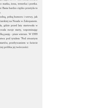
ko matka, żona, trenerka i poetka.
ni Basia bardzo ciężko przeżyła to
h.
godną, pełną humoru i werwy, jak
rciarskiej na Nosalu w Zakopanem.
ła, gdzie przed laty startowała w
wała swoje starty, wspominając
elką pasję - pisze wiersze. W 1999
orstwa pod tytułem "Pod otwartym
 startów, przebywaniem w świecie
iżej próbka jej twórczości: