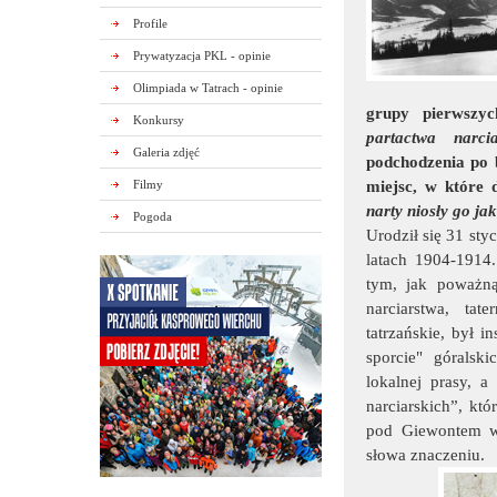
Profile
Prywatyzacja PKL - opinie
Olimpiada w Tatrach - opinie
grupy pierwszy
Konkursy
partactwa narcia
Galeria zdjęć
podchodzenia po 
Filmy
miejsc, w które 
narty niosły go ja
Pogoda
Urodził się 31 st
latach 1904-1914.
tym, jak poważną
narciarstwa, ta
tatrzańskie, był i
sporcie" góralsk
lokalnej prasy, 
narciarskich”, k
pod Giewontem wi
słowa znaczeniu.