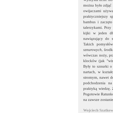
można było zdjąć 
owijaczami używa
praktyczniejszy 
bambus i zaczęto
talerzykami. Przy 
kijki w jeden dł
nawiązujący do sy
Takich pomysłów
sznurowych
, środ
wówczas noży, prz
klocków (jak "wir
Były to sznurki 
nartach, w kszta
stromym, nawet do
podchodzenia na
praktyką wiedzę. 
Pogotowie Ratunko
na zawsze zostanie
Wojciech Szatkow