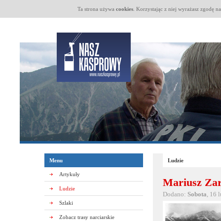
Ta strona używa
cookies
. Korzystając z niej wyrażasz zgodę n
Menu
Ludzie
Artykuły
Mariusz Zar
Ludzie
Dodano:
Sobota
, 16 
Szlaki
Zobacz trasy narciarskie