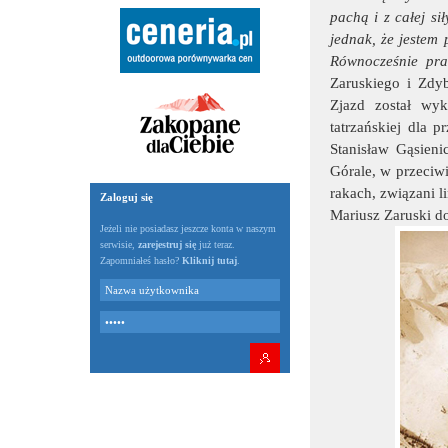
pachą i z całej si
jednak, że jestem 
Równocześnie praw
Zaruskiego i Zdy
Zjazd został wyk
tatrzańskiej dla 
Stanisław Gąsieni
Górale, w przeciw
rakach, związani li
Zaloguj się
Mariusz Zaruski d
Jeżeli nie posiadasz jeszcze konta w naszym
serwisie,
zarejestruj się
już teraz.
Zapomniałeś hasło?
Kliknij tutaj
.