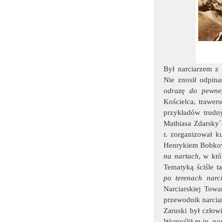
Był narciarzem z
Nie znosił odpina
odrazę do pewneg
Kościelca, trawer
przykładów trudny
Mathiasa Zdarsky´
r. zorganizował k
Henrykiem Bobk
na nartach
, w któ
Tematyką ściśle ta
po terenach narc
Narciarskiej Tow
przewodnik narciar
Zaruski był człow
Wymyślił m.in. no