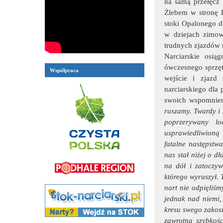
na samą przełęcz 
Żlebem w stronę D
stoki Opalonego d
w dziejach zimowe
trudnych zjazdów 
Narciarskie osią
ówczesnego sprzęt
Współpraca
wejście i zjazd
narciarskiego dla
swoich wspomnie
ruszamy. Twardy i 
poprzerywany l
usprawiedliwioną
fatalne następstw
nas stał niżej o d
na dół i zatoczyw
którego wyruszył. 
nart nie odpięliś
jednak nad niemi, 
kresu swego zakosu
zawrotną szybkośc