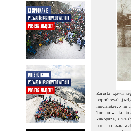
Zaruski zjawił 
popróbował jazd
narciarskiego na 
Tomanowa Luptow
Zakopane, z wejśc
nartach można wch