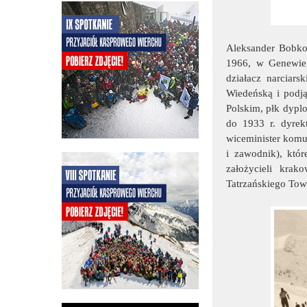
Aleksander Bobkow
1966, w Genewie,
działacz narciars
Wiedeńską i podją
Polskim, płk dypl
do 1933 r. dyrek
wiceminister komun
i zawodnik), któ
założycieli krak
Tatrzańskiego Tow