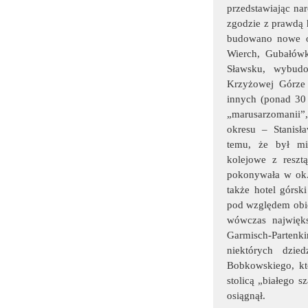
przedstawiając narc
zgodzie z prawdą 
budowano nowe ob
Wierch, Gubałów
Sławsku, wybudo
Krzyżowej Górze 
innych (ponad 30 
„marusarzomanii”,
okresu – Stanisła
temu, że był mi
kolejowe z reszt
pokonywała w ok. 
także hotel górsk
pod względem obiek
wówczas najwięks
Garmisch-Partenk
niektórych dzie
Bobkowskiego, któ
stolicą „białego 
osiągnął.