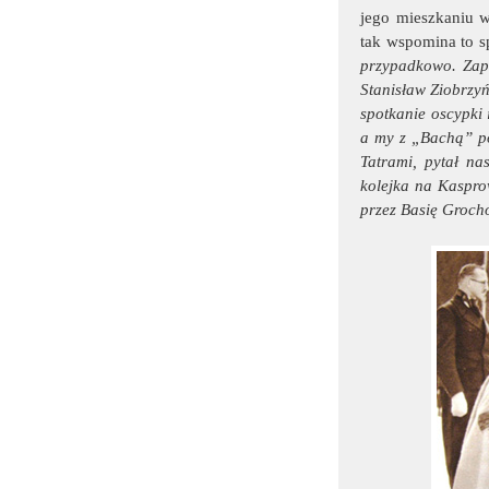
jego mieszkaniu w
tak wspomina to s
przypadkowo. Zapr
Stanisław Ziobrzyń
spotkanie oscypki 
a my z „Bachą” po
Tatrami, pytał na
kolejka na Kasprow
przez Basię Grocho