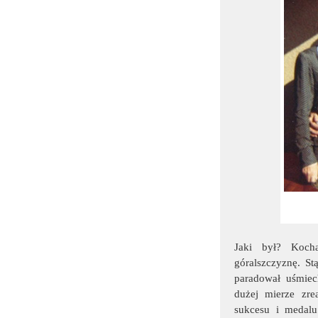
Jaki był? Koch
góralszczyznę. S
paradował uśmiec
dużej mierze zre
sukcesu i medalu