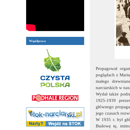
Współpraca
Propagował organ
poglądach z Mari
małego drewniane
narciarskich w na
Wydał także podrę
1925-1939 preze
głównego propagat
jego czasach rozwi
W 1935 r. był gł
Budowę tę, mimo 