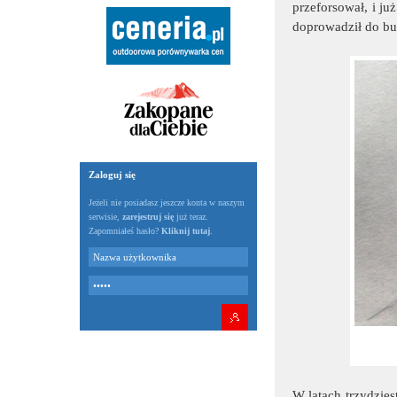
przeforsował, i ju
doprowadził do b
Zaloguj się
Jeżeli nie posiadasz jeszcze konta w naszym
serwisie,
zarejestruj się
już teraz.
Zapomniałeś hasło?
Kliknij tutaj
.
W latach trzydzies