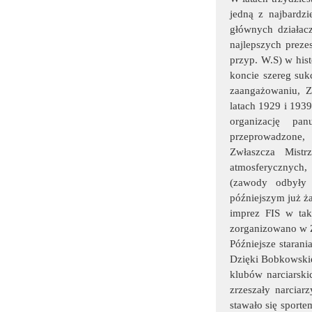
jedną z najbardz
głównych działacz
najlepszych prezes
przyp. W.S) w his
koncie szereg suk
zaangażowaniu, Z
latach 1929 i 193
organizację pa
przeprowadzone,
Zwłaszcza Mist
atmosferycznych, 
(zawody odbyły 
późniejszym już ż
imprez FIS w tak
zorganizowano w Z
Późniejsze staran
Dzięki Bobkowskie
klubów narciarski
zrzeszały narcia
stawało się sport