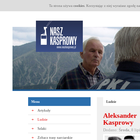
Ta strona używa
cookies
. Korzystając z niej wyrażasz zgodę n
Menu
Ludzie
Artykuły
Aleksander
Ludzie
Kasprowy
Szlaki
Dodano:
Środa
, 8 li
Zobacz trasy narciarskie