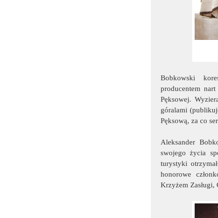
Bobkowski kore
producentem nart
Pęksowej. Wyziera
góralami (publiku
Pęksową, za co se
Aleksander Bobk
swojego życia s
turystyki otrzym
honorowe członk
Krzyżem Zasługi, 