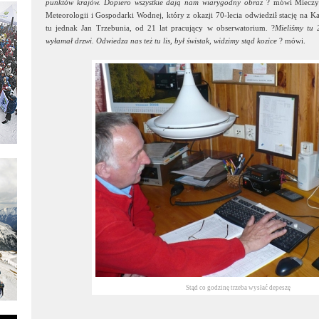
punktów krajów. Dopiero wszystkie dają nam wiarygodny obraz
? mówi Mieczysł
Meteorologii i Gospodarki Wodnej, który z okazji 70-lecia odwiedził stację na 
tu jednak Jan Trzebunia, od 21 lat pracujący w obserwatorium. ?
Mieliśmy tu 
wyłamał drzwi. Odwiedza nas też tu lis, był świstak, widzimy stąd kozice
? mówi.
Stąd co godzinę trzeba wysłać depeszę