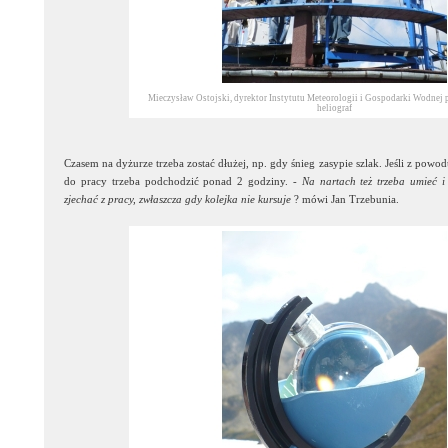
Mieczysław Ostojski, dyrektor Instytutu Meteorologii i Gospodarki Wodnej p
heliograf
Czasem na dyżurze trzeba zostać dłużej, np. gdy śnieg zasypie szlak. Jeśli z powodu
do pracy trzeba podchodzić ponad 2 godziny. -
Na nartach też trzeba umieć i l
zjechać z pracy, zwłaszcza gdy kolejka nie kursuje
? mówi Jan Trzebunia.