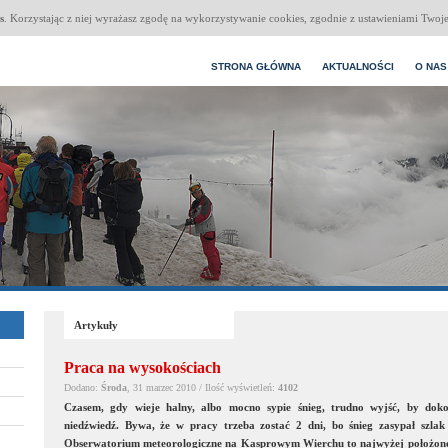
s
. Korzystając z niej wyrażasz zgodę na wykorzystywanie cookies, zgodnie z ustawieniami Twoje
STRONA GŁÓWNA
AKTUALNOŚCI
O NAS
Artykuły
Praca na wysokościach
Dodano:
Środa
, 31 marzec 2010 / Ilość wyświetleń:
4102
Czasem, gdy wieje halny, albo mocno sypie śnieg, trudno wyjść, by do
niedźwiedź. Bywa, że w pracy trzeba zostać 2 dni, bo śnieg zasypał szlak 
Obserwatorium meteorologiczne na Kasprowym Wierchu to najwyżej położone