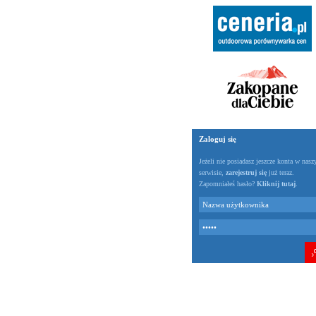
Zaloguj się
Jeżeli nie posiadasz jeszcze konta w nas
serwisie,
zarejestruj się
już teraz.
Zapomniałeś hasło?
Kliknij tutaj
.