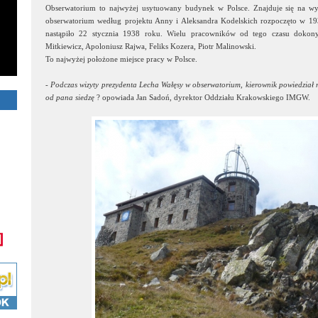
Obserwatorium to najwyżej usytuowany budynek w Polsce. Znajduje się na 
obserwatorium według projektu Anny i Aleksandra Kodelskich rozpoczęto w 193
nastąpiło 22 stycznia 1938 roku. Wielu pracowników od tego czasu dokony
Mitkiewicz, Apoloniusz Rajwa, Feliks Kozera, Piotr Malinowski.
To najwyżej położone miejsce pracy w Polsce.
-
Podczas wizyty prezydenta Lecha Wałęsy w obserwatorium, kierownik powiedział m
od pana siedzę
? opowiada Jan Sadoń, dyrektor Oddziału Krakowskiego IMGW.