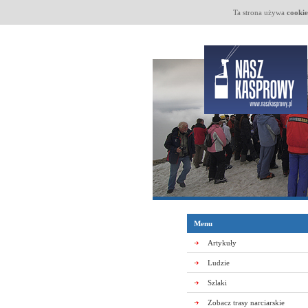
Ta strona używa
cookie
Menu
Artykuły
Ludzie
Szlaki
Zobacz trasy narciarskie