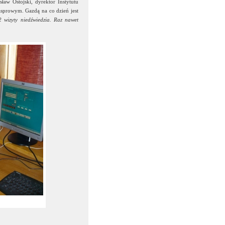
aw Ostojski, dyrektor Instytutu
Kasprowym. Gazdą na co dzień jest
2 wizyty niedźwiedzia. Raz nawet