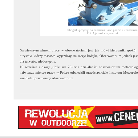
Heliograf - przyrząd do mierzenia ilości godzin usłonecznieni
Fot. Agnieszka Szymaszek
Największym plusem pracy w obserwatorium jest, jak mówi kierownik, spokój. 
turystów, którzy masowo wyjeżdżają na szczyt kolejką. Obserwatorium jednak jest p
dla turystów niedostępne.
10 września z okazji jubileuszu 70-lecia działalności obserwatorium meteoro
najwyższe miejsce pracy w Polsce odwiedzili przedstawiciele Instytutu Meteorol
wieloletni pracownicy obserwatorium.