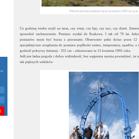
JObserwatorium znajduje się na wysokości 1991 m n.p.m.
Co godzinę trzeba wyjść na taras, czy wieje, czy leje, czy noc, czy dzień. Zmier
sprawdzić zachmurzenie. Pomiary wysłać do Krakowa. I tak od 70 lat. Jed
pomiarów może być burza z piorunami. Obserwator pełni dyżur przez 12 go
specjalistyczne urządzenia do pomiaru prędkości wiatru, temperatury, opadów, a 
grubość pokrywy śnieżnej - 355 cm - odnotowano tu 15 kwietnia 1995 roku.
Jeśli jest ładna pogoda i dobra widzialność, bez wątpienia można powiedzieć, że n
tak pięknych widoków.
zym