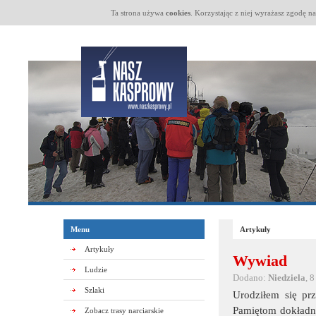
Ta strona używa
cookies
. Korzystając z niej wyrażasz zgodę n
Menu
Artykuły
Artykuły
Wywiad
Ludzie
Dodano:
Niedziela
, 
Szlaki
Urodziłem się p
Pamiętom dokładni
Zobacz trasy narciarskie