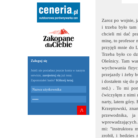
Zaroz po wojnie, j
i trzeba było ta
chcieli mi dać p
minę, to profesor
przyjęli mnie do 
Trzeba było co dz
Oleśnicy. Tam war
Zaloguj się
wychowania fizycz
Jeżeli nie posiadasz jeszcze konta w naszym
przejazdy i żeby b
serwisie,
zarejestruj się
już teraz.
Zapomniałeś hasło?
Kliknij tutaj
.
i dostałem się do
red.) . To mi pom
ćwiczyłęm z nimi 
narty, latem góry.
Krzeptowski, znan
przewodnika, j
wprowadzających.
mi: "instruktora 
zrobił, i bedzies