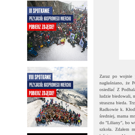
Zaraz po wojnie 
nagłaśniano, że 
osiedlać Z Podhal
ludzie biedowali, 
straszna bieda. T
Radkowie k. Kłodz
średniej, mama mn
do "Liliany", bo 
szkoła. Zdałem m