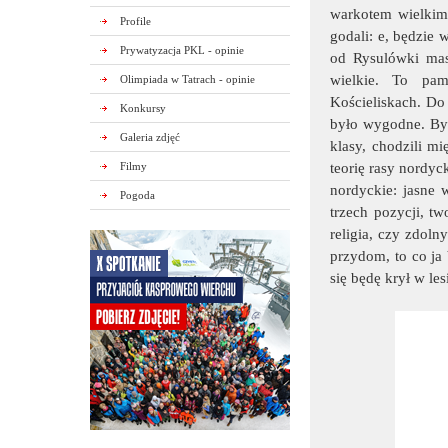
warkotem wielkim. 
Profile
godali: e, będzie 
Prywatyzacja PKL - opinie
od Rysulówki masz
wielkie. To pa
Olimpiada w Tatrach - opinie
Kościeliskach. Do 
Konkursy
było wygodne. Był
Galeria zdjęć
klasy, chodzili mi
Filmy
teorię rasy nordyc
nordyckie: jasne w
Pogoda
trzech pozycji, t
religia, czy zdoln
przydom, to co ja 
się będę krył w lesi