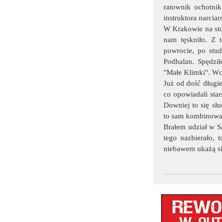
ratownik ochotnik
instruktora narciar
W Krakowie na stud
nam tęskniło. Z t
powrocie, po stu
Podhalan. Spędzi
"Małe Klimki". Wc
Już od dość długi
co opowiadali sta
Downiej to się sł
to sam kombinował
Brałem udział w S
tego nazbierało, 
niebawem ukażą s