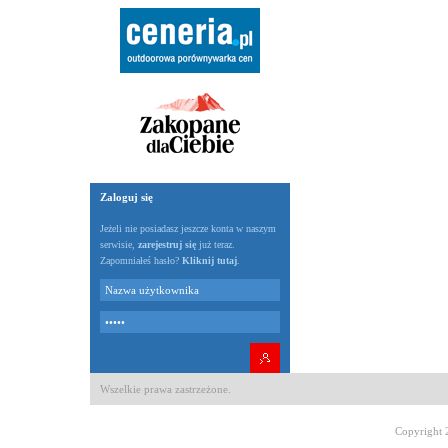
Zaloguj się
Jeżeli nie posiadasz jeszcze konta w naszym
serwisie,
zarejestruj się
już teraz.
Zapomniałeś hasło?
Kliknij tutaj
.
Wszelkie prawa zastrzeżone.
Copyright 