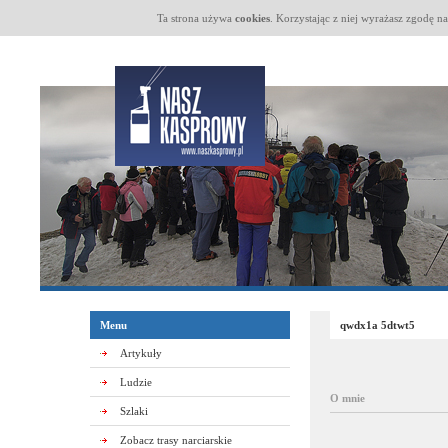
Ta strona używa
cookies
. Korzystając z niej wyrażasz zgodę n
Menu
qwdx1a 5dtwt5
Artykuły
Ludzie
O mnie
Szlaki
Zobacz trasy narciarskie