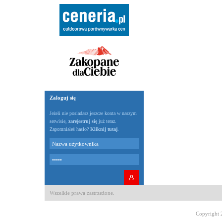
Zaloguj się
Jeżeli nie posiadasz jeszcze konta w naszym
serwisie,
zarejestruj się
już teraz.
Zapomniałeś hasło?
Kliknij tutaj
.
Wszelkie prawa zastrzeżone.
Copyright 