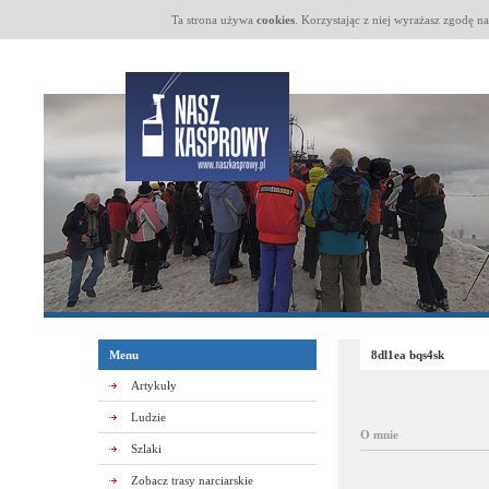
Ta strona używa
cookies
. Korzystając z niej wyrażasz zgodę n
Menu
8dl1ea bqs4sk
Artykuły
Ludzie
O mnie
Szlaki
Zobacz trasy narciarskie