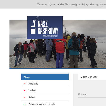
Ta strona używa
cookies
. Korzystając z niej wyrażasz zgodę n
Menu
ia8l29 g09w9k
Artykuły
Ludzie
O mnie
Szlaki
Zobacz trasy narciarskie