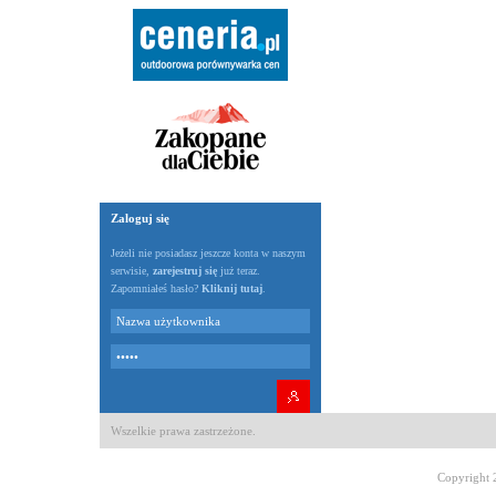
Zaloguj się
Jeżeli nie posiadasz jeszcze konta w naszym
serwisie,
zarejestruj się
już teraz.
Zapomniałeś hasło?
Kliknij tutaj
.
Wszelkie prawa zastrzeżone.
Copyright 