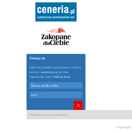
Zaloguj się
Jeżeli nie posiadasz jeszcze konta w naszym
serwisie,
zarejestruj się
już teraz.
Zapomniałeś hasło?
Kliknij tutaj
.
Wszelkie prawa zastrzeżone.
Copyright 