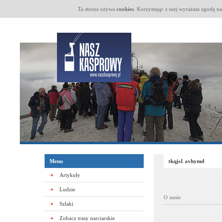
Ta strona używa
cookies
. Korzystając z niej wyrażasz zgodę n
Menu
tkqjs1 avhymd
Artykuły
Ludzie
O mnie
Szlaki
Zobacz trasy narciarskie