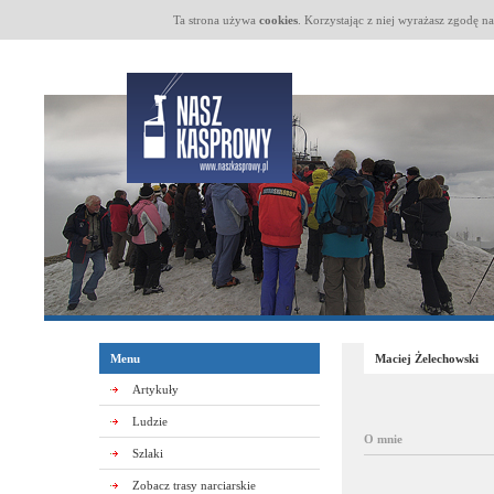
Ta strona używa
cookies
. Korzystając z niej wyrażasz zgodę n
Menu
Maciej Żelechowski
Artykuły
Ludzie
O mnie
Szlaki
Zobacz trasy narciarskie