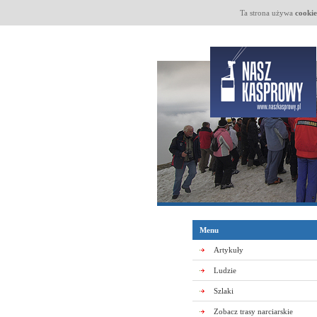
Ta strona używa
cookie
Menu
Artykuły
Ludzie
Szlaki
Zobacz trasy narciarskie