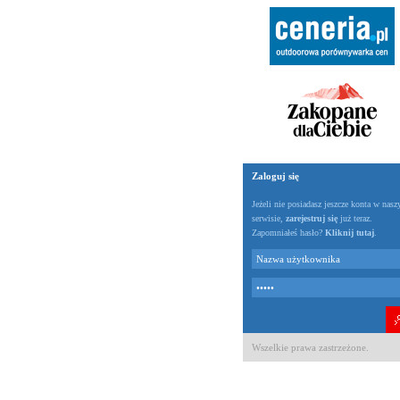
Zaloguj się
Jeżeli nie posiadasz jeszcze konta w nas
serwisie,
zarejestruj się
już teraz.
Zapomniałeś hasło?
Kliknij tutaj
.
Wszelkie prawa zastrzeżone.