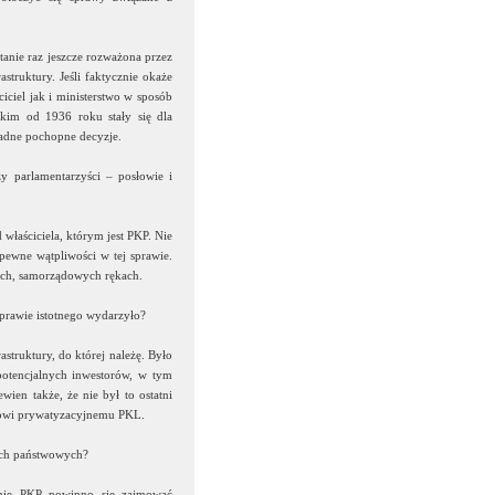
tanie raz jeszcze rozważona przez
struktury. Jeśli faktycznie okaże
ciel jak i ministerstwo w sposób
kim od 1936 roku stały się dla
adne pochopne decyzje.
y parlamentarzyści – posłowie i
 właściciela, którym jest PKP. Nie
pewne wątpliwości w tej sprawie.
nych, samorządowych rękach.
sprawie istotnego wydarzyło?
struktury, do której należę. Było
potencjalnych inwestorów, w tym
ien także, że nie był to ostatni
esowi prywatyzacyjnemu PKL.
ach państwowych?
cznie PKP powinno się zajmować