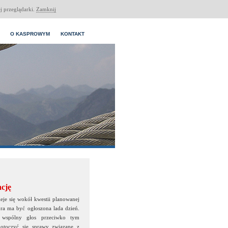
j przeglądarki.
Zamknij
O KASPROWYM
KONTAKT
ację
ieje się wokół kwestii planowanej
óra ma być ogłoszona lada dzień.
li wspólny głos przeciwko tym
otoczyć się sprawy związane z