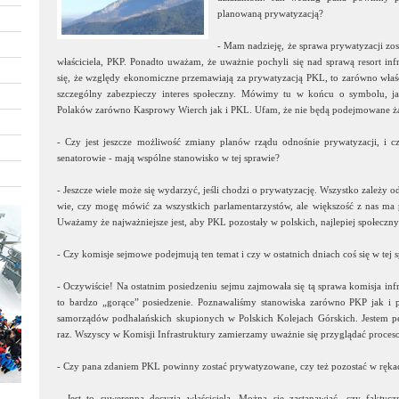
planowaną prywatyzacją?
- Mam nadzieję, że sprawa prywatyzacji zos
właściciela, PKP. Ponadto uważam, że uważnie pochyli się nad sprawą resort infra
się, że względy ekonomiczne przemawiają za prywatyzacją PKL, to zarówno właści
szczególny zabezpieczy interes społeczny. Mówimy tu w końcu o symbolu, ja
Polaków zarówno Kasprowy Wierch jak i PKL. Ufam, że nie będą podejmowane ż
- Czy jest jeszcze możliwość zmiany planów rządu odnośnie prywatyzacji, i cz
senatorowie - mają wspólne stanowisko w tej sprawie?
- Jeszcze wiele może się wydarzyć, jeśli chodzi o prywatyzację. Wszystko zależy od
wie, czy mogę mówić za wszystkich parlamentarzystów, ale większość z nas ma 
Uważamy że najważniejsze jest, aby PKL pozostały w polskich, najlepiej społecz
- Czy komisje sejmowe podejmują ten temat i czy w ostatnich dniach coś się w tej 
- Oczywiście! Na ostatnim posiedzeniu sejmu zajmowała się tą sprawa komisja infra
to bardzo „gorące” posiedzenie. Poznawaliśmy stanowiska zarówno PKP jak i 
samorządów podhalańskich skupionych w Polskich Kolejach Górskich. Jestem pew
raz. Wszyscy w Komisji Infrastruktury zamierzamy uważnie się przyglądać proc
- Czy pana zdaniem PKL powinny zostać prywatyzowane, czy też pozostać w ręk
- Jest to suwerenna decyzja właściciela. Można się zastanawiać, czy fakty