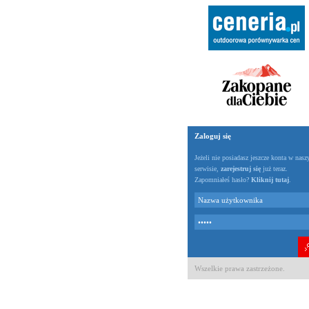
Zaloguj się
Jeżeli nie posiadasz jeszcze konta w nas
serwisie,
zarejestruj się
już teraz.
Zapomniałeś hasło?
Kliknij tutaj
.
Wszelkie prawa zastrzeżone.