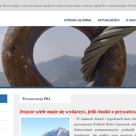
s
. Korzystając z niej wyrażasz zgodę na wykorzystywanie cookies, zgodnie z ustawieniami Twoje
STRONA GŁÓWNA
AKTUALNOŚCI
O NAS
Prywatyzacja PKL
Jeszcze wiele może się wydarzyć, jeśli chodzi o prywatyz
- W ostatnich dniach i tygodniach dużo dz
prywatyzacji Polskich Kolei Linowych, kt
Jednocześnie parlamentarzyści podnieś
działaniom. Jak według pana powinny p