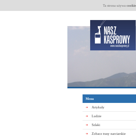
Ta strona używa
cookie
Menu
Artykuły
Ludzie
Szlaki
Zobacz trasy narciarskie