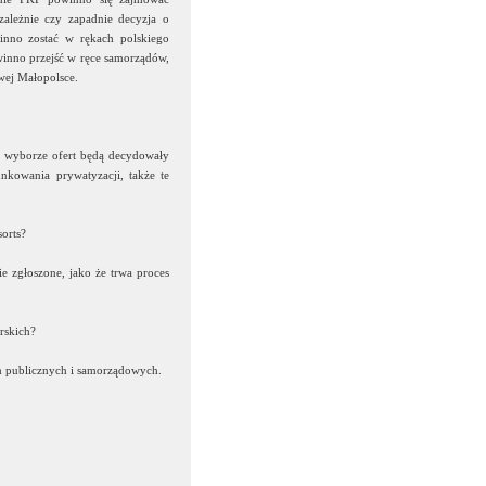
zależnie czy zapadnie decyzja o
winno zostać w rękach polskiego
owinno przejść w ręce samorządów,
wej Małopolsce.
 o wyborze ofert będą decydowały
nkowania prywatyzacji, także te
orts?
ie zgłoszone, jako że trwa proces
rskich?
ch publicznych i samorządowych.