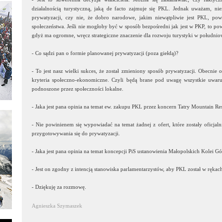
działalnością turystyczną, jaką de facto zajmuje się PKL. Jednak uważam, nie
prywatyzacji, czy nie, że dobro narodowe, jakim niewątpliwie jest PKL, po
społeczeństwa. Jeśli nie mogłoby być w sposób bezpośredni jak jest w PKP, to p
gdyż ma ogromne, wręcz strategiczne znaczenie dla rozwoju turystyki w południo
- Co sądzi pan o formie planowanej prywatyzacji (poza giełdą)?
- To jest nasz wielki sukces, że został zmieniony sposób prywatyzacji. Obecnie
kryteria społeczno-ekonomiczne. Czyli będą brane pod uwagę wszystkie uwaru
podnoszone przez społeczności lokalne.
- Jaka jest pana opinia na temat ew. zakupu PKL przez koncern Tatry Mountain Res
- Nie powinienem się wypowiadać na temat żadnej z ofert, które zostały oficjaln
przygotowywania się do prywatyzacji.
- Jaka jest pana opinia na temat koncepcji PiS ustanowienia Małopolskich Kolei Gó
- Jest on zgodny z intencją stanowiska parlamentarzystów, aby PKL został w ręka
- Dziękuję za rozmowę.
Agnieszka Szymaszek