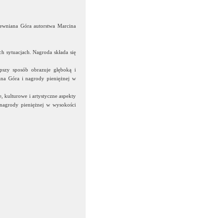
rewniana Góra autorstwa Marcina
h sytuacjach. Nagroda składa się
pszy sposób obrazuje głęboką i
iana Góra i nagrody pieniężnej w
, kulturowe i artystyczne aspekty
i nagrody pieniężnej w wysokości