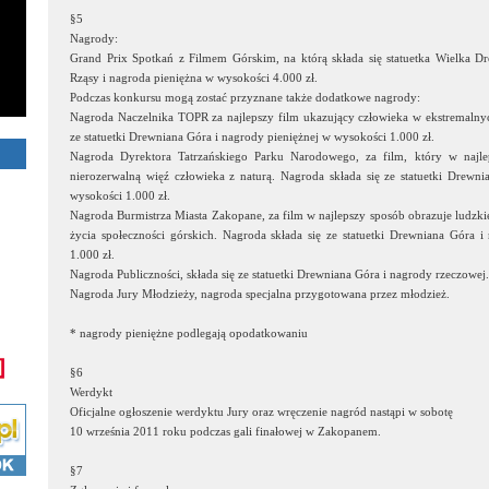
§5
Nagrody:
Grand Prix Spotkań z Filmem Górskim, na którą składa się statuetka Wielka D
Rząsy i nagroda pieniężna w wysokości 4.000 zł.
Podczas konkursu mogą zostać przyznane także dodatkowe nagrody:
Nagroda Naczelnika TOPR za najlepszy film ukazujący człowieka w ekstremalnyc
ze statuetki Drewniana Góra i nagrody pieniężnej w wysokości 1.000 zł.
Nagroda Dyrektora Tatrzańskiego Parku Narodowego, za film, który w najle
nierozerwalną więź człowieka z naturą. Nagroda składa się ze statuetki Drewn
wysokości 1.000 zł.
Nagroda Burmistrza Miasta Zakopane, za film w najlepszy sposób obrazuje ludzkie
życia społeczności górskich. Nagroda składa się ze statuetki Drewniana Góra 
1.000 zł.
Nagroda Publiczności, składa się ze statuetki Drewniana Góra i nagrody rzeczowej.
Nagroda Jury Młodzieży, nagroda specjalna przygotowana przez młodzież.
* nagrody pieniężne podlegają opodatkowaniu
§6
Werdykt
Oficjalne ogłoszenie werdyktu Jury oraz wręczenie nagród nastąpi w sobotę
10 września 2011 roku podczas gali finałowej w Zakopanem.
§7