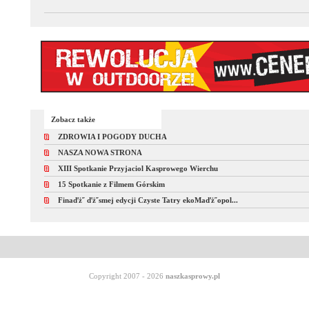
Zobacz także
ZDROWIA I POGODY DUCHA
NASZA NOWA STRONA
XIII Spotkanie Przyjaciol Kasprowego Wierchu
15 Spotkanie z Filmem Górskim
Finaďż˝ ďż˝smej edycji Czyste Tatry ekoMaďż˝opol...
Copyright 2007 - 2026
naszkasprowy.pl