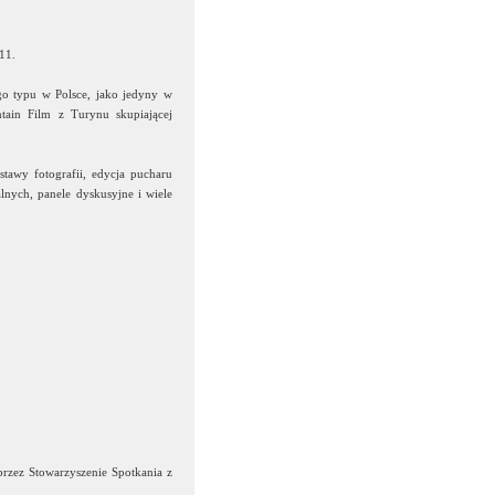
11.
go typu w Polsce, jako jedyny w
ntain Film z Turynu skupiającej
awy fotografii, edycja pucharu
lnych, panele dyskusyjne i wiele
rzez Stowarzyszenie Spotkania z