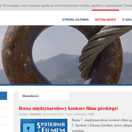
s
. Korzystając z niej wyrażasz zgodę na wykorzystywanie cookies, zgodnie z ustawieniami Twoje
STRONA GŁÓWNA
AKTUALNOŚCI
O NAS
Aktualności
Rusza międzynarodowy konkurs filmu górskiego!
Dodano:
Niedziela
, 24 kwiecień 2011 / Ilość wyświetleń:
3502
Rusza 7. międzynarodowy konkurs filmu g
7. Spotkań z Filmem Górskim, które odbęd
września.