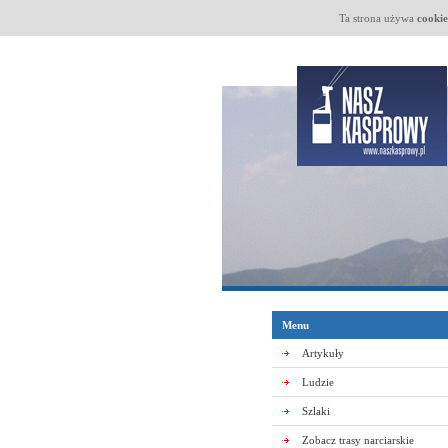
Ta strona używa
cookie
Menu
Artykuły
Ludzie
Szlaki
Zobacz trasy narciarskie