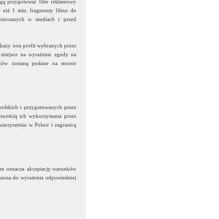
ogą przygotować film reklamowy
e niż 1 min. fragmenty filmu do
ieszczanych w mediach i przed
kazy non profit wybranych przez
 miejsce na wyrażenie zgody na
zów zostaną podane na stronie
polskich i przygotowanych przez
iwością ich wykorzystania przez
arzyszenia w Polsce i zagranicą
wym oznacza akceptację warunków
awniona do wyrażenia odpowiedniej