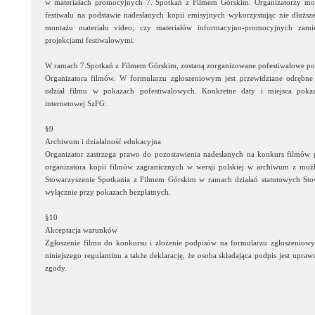
w materiałach promocyjnych 7. Spotkań z Filmem Górskim. Organizatorzy m
festiwalu na podstawie nadesłanych kopii emisyjnych wykorzystując nie dłuższ
montażu materiału video, czy materiałów informacyjno-promocyjnych zam
projekcjami festiwalowymi.
W ramach 7.Spotkań z Filmem Górskim, zostaną zorganizowane pofestiwalowe po
Organizatora filmów. W formularzu zgłoszeniowym jest przewidziane odrębne
udział filmu w pokazach pofestiwalowych. Konkretne daty i miejsca poka
internetowej SzFG.
§9
Archiwum i działalność edukacyjna
Organizator zastrzega prawo do pozostawienia nadesłanych na konkurs filmów 
organizatora kopii filmów zagranicznych w wersji polskiej w archiwum z możl
Stowarzyszenie Spotkania z Filmem Górskim w ramach działań statutowych Stow
wyłącznie przy pokazach bezpłatnych.
§10
Akceptacja warunków
Zgłoszenie filmu do konkursu i złożenie podpisów na formularzu zgłoszenio
niniejszego regulaminu a także deklarację, że osoba składająca podpis jest upr
zgody.