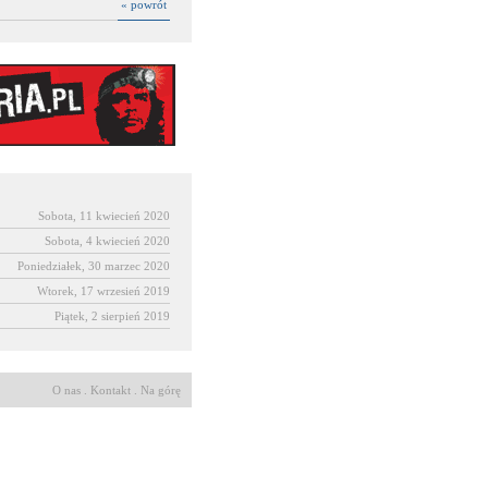
« powrót
Sobota, 11 kwiecień 2020
Sobota, 4 kwiecień 2020
Poniedziałek, 30 marzec 2020
Wtorek, 17 wrzesień 2019
Piątek, 2 sierpień 2019
O nas
.
Kontakt
.
Na górę