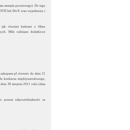
ata stempla pocztowego). Do tego
e DVD lub DivX oraz wypełniony i
 jak również kadrami z filmu
jnych. Mile widziane dodatkowe
.zakopane.pl również do dnia 21
e do konkursu międzynarodowego,
 dnia 30 sierpnia 2011 roku (data
ie ponosi odpowiedzialności za