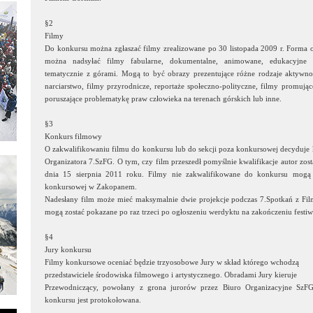
§2
Filmy
Do konkursu można zgłaszać filmy zrealizowane po 30 listopada 2009 r. Forma 
można nadsyłać filmy fabularne, dokumentalne, animowane, edukacyjne 
tematycznie z górami. Mogą to być obrazy prezentujące różne rodzaje aktywnoś
narciarstwo, filmy przyrodnicze, reportaże społeczno-polityczne, filmy promujące
poruszające problematykę praw człowieka na terenach górskich lub inne.
§3
Konkurs filmowy
O zakwalifikowaniu filmu do konkursu lub do sekcji poza konkursowej decyduje k
Organizatora 7.SzFG. O tym, czy film przeszedł pomyślnie kwalifikacje autor zo
dnia 15 sierpnia 2011 roku. Filmy nie zakwalifikowane do konkursu mogą 
konkursowej w Zakopanem.
Nadesłany film może mieć maksymalnie dwie projekcje podczas 7.Spotkań z F
mogą zostać pokazane po raz trzeci po ogłoszeniu werdyktu na zakończeniu festiw
§4
Jury konkursu
Filmy konkursowe oceniać będzie trzyosobowe Jury w skład którego wchodzą
przedstawiciele środowiska filmowego i artystycznego. Obradami Jury kieruje
Przewodniczący, powołany z grona jurorów przez Biuro Organizacyjne SzFG.
konkursu jest protokołowana.