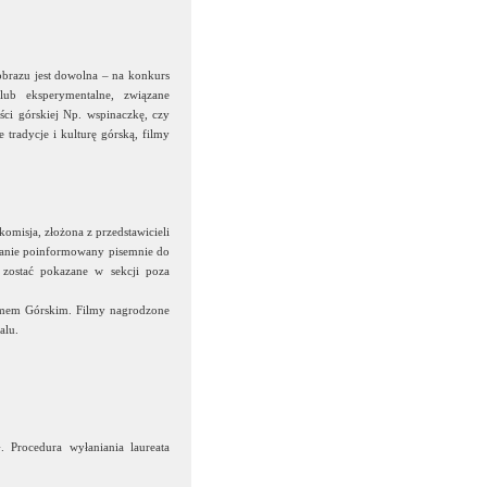
obrazu jest dowolna – na konkurs
lub eksperymentalne, związane
ci górskiej Np. wspinaczkę, czy
 tradycje i kulturę górską, filmy
omisja, złożona z przedstawicieli
stanie poinformowany pisemnie do
zostać pokazane w sekcji poza
ilmem Górskim. Filmy nagrodzone
alu.
 Procedura wyłaniania laureata