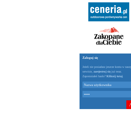
Zaloguj się
Jeżeli nie posiadasz jeszcze konta w nas
serwisie,
zarejestruj się
już teraz.
Zapomniałeś hasło?
Kliknij tutaj
.