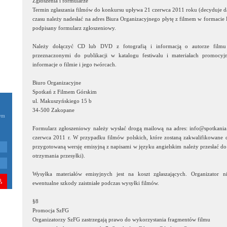
Zgłoszenia i formularze
Termin zgłaszania filmów do konkursu upływa 21 czerwca 2011 roku (decyduje d
czasu należy nadesłać na adres Biura Organizacyjnego płytę z filmem w formaci
podpisany formularz zgłoszeniowy.
Należy dołączyć CD lub DVD z fotografią i informacją o autorze filmu
przeznaczonymi do publikacji w katalogu festiwalu i materiałach promocy
informacje o filmie i jego twórcach.
Biuro Organizacyjne
Spotkań z Filmem Górskim
ul. Makuszyńskiego 15 b
34-500 Zakopane
zym
Formularz zgłoszeniowy należy wysłać drogą mailową na adres: info@spotkania
czerwca 2011 r. W przypadku filmów polskich, które zostaną zakwalifikowan
przygotowaną wersję emisyjną z napisami w języku angielskim należy przesłać do
otrzymania przesyłki).
Wysyłka materiałów emisyjnych jest na koszt zgłaszających. Organizator n
ewentualne szkody zaistniałe podczas wysyłki filmów.
§8
Promocja SzFG
Organizatorzy SzFG zastrzegają prawo do wykorzystania fragmentów filmu