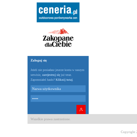
Zaloguj się
Jeżeli nie posiadasz jeszcze konta w naszym
serwisie,
zarejestruj się
już teraz.
Zapomniałeś hasło?
Kliknij tutaj
.
Wszelkie prawa zastrzeżone.
Copyright 