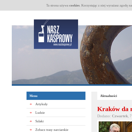
Ta strona używa
cookies
. Korzystając z niej wyrażasz zgodę n
Menu
Aktualności
Artykuły
Kraków da m
Ludzie
Dodano:
Czwartek
, 
Szlaki
Zobacz trasy narciarskie