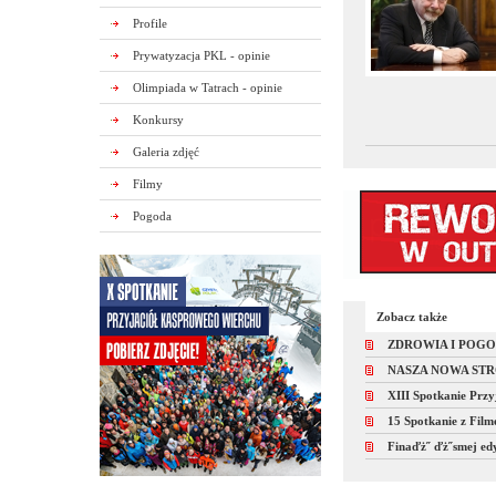
Profile
Prywatyzacja PKL - opinie
Olimpiada w Tatrach - opinie
Konkursy
Galeria zdjęć
Filmy
Pogoda
Zobacz także
ZDROWIA I POG
NASZA NOWA ST
XIII Spotkanie Prz
15 Spotkanie z Fil
Finaďż˝ ďż˝smej edy