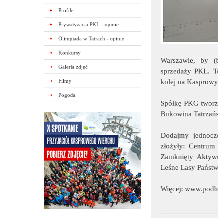
Profile
Prywatyzacja PKL - opinie
Olimpiada w Tatrach - opinie
Konkursy
Warszawie, by (
Galeria zdjęć
sprzedaży PKL. To
Filmy
kolej na Kasprowy 
Pogoda
Spółkę PKG tworzą
Bukowina Tatrzańsk
Dodajmy jednocze
złożyły: Centrum
Zamknięty Aktyw
Leśne Lasy Państw
Więcej:
www.podha