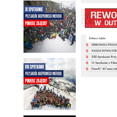
Zobacz także
ZDROWIA I POG
NASZA NOWA ST
XIII Spotkanie Prz
15 Spotkanie z Fil
Finaďż˝ ďż˝smej edy