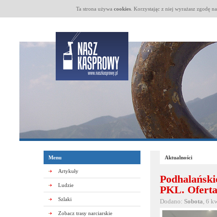
Ta strona używa
cookies
. Korzystając z niej wyrażasz zgodę n
Menu
Aktualności
Artykuły
Podhalańsk
Ludzie
PKL. Oferta
Szlaki
Dodano:
Sobota
, 6 k
Zobacz trasy narciarskie