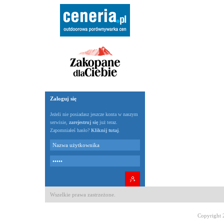
Zaloguj się
Jeżeli nie posiadasz jeszcze konta w naszym
serwisie,
zarejestruj się
już teraz.
Zapomniałeś hasło?
Kliknij tutaj
.
Wszelkie prawa zastrzeżone.
Copyright 