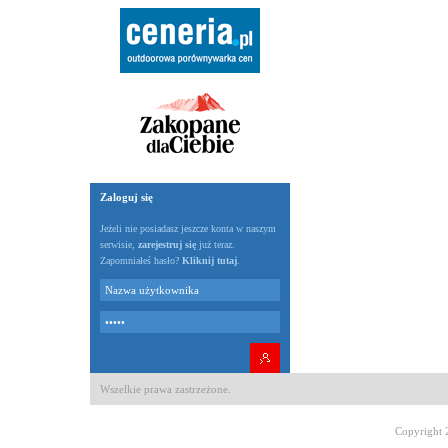
Zaloguj się
Jeżeli nie posiadasz jeszcze konta w naszym
serwisie,
zarejestruj się
już teraz.
Zapomniałeś hasło?
Kliknij tutaj
.
Wszelkie prawa zastrzeżone.
Copyright 