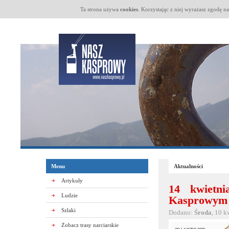
Ta strona używa
cookies
. Korzystając z niej wyrażasz zgodę n
Menu
Aktualności
Artykuły
14 kwietni
Ludzie
Kasprowym 
Szlaki
Dodano:
Środa
, 10 k
Zobacz trasy narciarskie