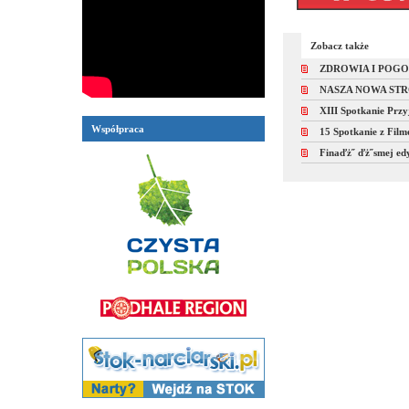
Zobacz także
ZDROWIA I POG
NASZA NOWA ST
XIII Spotkanie Prz
Współpraca
15 Spotkanie z Fil
Finaďż˝ ďż˝smej edy