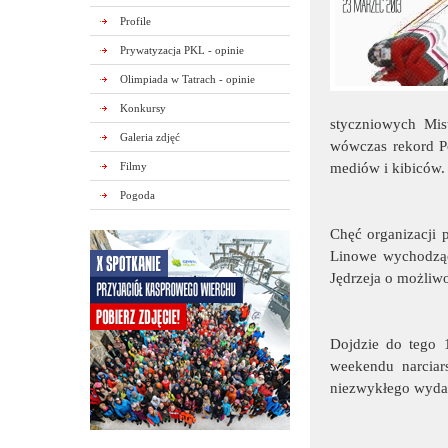
Profile
Prywatyzacja PKL - opinie
Olimpiada w Tatrach - opinie
Konkursy
styczniowych Mis
Galeria zdjęć
wówczas rekord Po
Filmy
mediów i kibiców.
Pogoda
Chęć organizacji 
Linowe wychodząc
Jędrzeja o możliw
Dojdzie do tego 
weekendu narciar
niezwykłego wyda