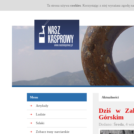
Ta strona używa
cookies
. Korzystając z niej wyrażasz zgodę n
Menu
Aktualności
Artykuły
Dziś w Zak
Ludzie
Górskim
Szlaki
Dodano:
Środa
, 4 wr
Zobacz trasy narciarskie