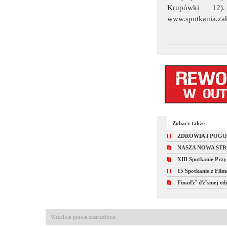
Krupówki 12)
www.spotkania.zak
Zobacz także
ZDROWIA I POG
NASZA NOWA ST
XIII Spotkanie Prz
15 Spotkanie z Fil
Finaďż˝ ďż˝smej edy
Wszelkie prawa zastrzeżone.