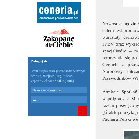
Nowością będzie A
celem jest promow
warsztaty tereno
IVBV oraz wykłady
specjalistów – m
poruszania się po
Zaloguj się
Gerlach z przew
Narodowy, Tatrza
Jeżeli nie posiadasz jeszcze konta w naszym
serwisie,
zarejestruj się
już teraz.
Przewodników Wys
Zapomniałeś hasło?
Kliknij tutaj
.
Atrakcje Spotka
współpracy z Min
razem poświęcony
góralską muzyką i
Pucharu Polski we