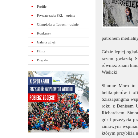
Profile
Prywatyzacja PKL - opinie
Olimpiada w Tatrach - opinie
Konkursy
patronem medialn
Galeria zdjęć
Filmy
Gdzie lepiej ogląd
razem gwiazdą S
Pogoda
również znani hima
Wielicki.
Simone Moro to wł
helikopterów i o
Sziszapangma wsp
roku z Denisem 
Richardsem. Simon
gór i przeżycia 
zimowym wspinani
którym przybliża n