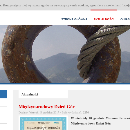
s
. Korzystając z niej wyrażasz zgodę na wykorzystywanie cookies, zgodnie z ustawieniami Twoje
STRONA GŁÓWNA
AKTUALNOŚCI
O NAS
Aktualności
Międzynarodowy Dzień Gór
Dodano:
Wtorek
, 5 grudzień 2017 / Ilość wyświetleń:
2256
W niedzielę 10 grudnia Muzeum Tatrza
Międzynarodowy Dzień Gór.