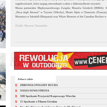
wątpliwościach, które targają ratownikami a także o lekkomyślności turystów.
Muzea partnerskie Międzynarodowego Związku Muzeów Górskich (IMMA): M
„Duca degli Abruzzi” w Turynie (Włochy), Musée Alpin w Chamonix (Francja),
Muntanya w Sabadell (Hiszpania) oraz Whyte Museum of the Canadian Rockies w
Źródło: Muzeum Tatrzańskie
Zobacz także
ZDROWIA I POGODY DUCHA
NASZA NOWA STRONA
XIII Spotkanie Przyjaciol Kasprowego Wierchu
15 Spotkanie z Filmem Górskim