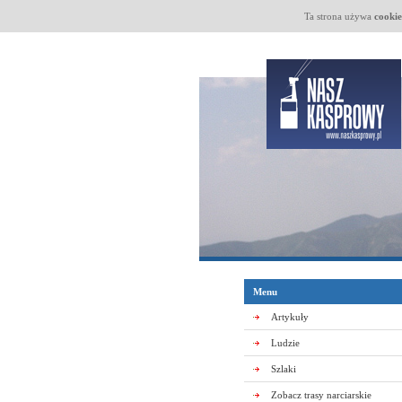
Ta strona używa
cookie
Menu
Artykuły
Ludzie
Szlaki
Zobacz trasy narciarskie