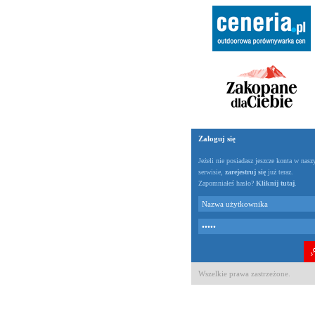
Zaloguj się
Jeżeli nie posiadasz jeszcze konta w nas
serwisie,
zarejestruj się
już teraz.
Zapomniałeś hasło?
Kliknij tutaj
.
Wszelkie prawa zastrzeżone.