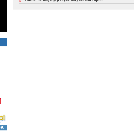
Finaďż˝ ďż˝smej edycji Czyste Tatry ekoMaďż˝opol...