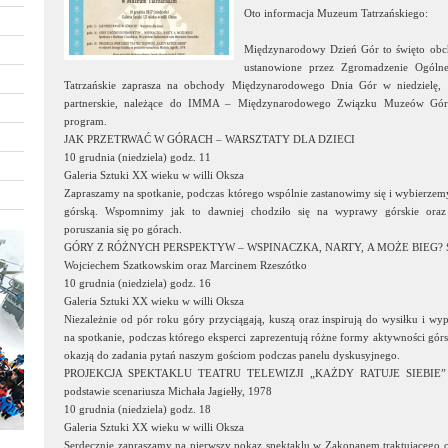
Oto informacja Muzeum Tatrzańskiego:
Międzynarodowy Dzień Gór to święto obch
ustanowione przez Zgromadzenie Ogó
Tatrzańskie zaprasza na obchody Międzynarodowego Dnia Gór w niedzielę,
partnerskie, należące do IMMA – Międzynarodowego Związku Muzeów Górs
program.
JAK PRZETRWAĆ W GÓRACH – WARSZTATY DLA DZIECI
10 grudnia (niedziela) godz. 11
Galeria Sztuki XX wieku w willi Oksza
Zapraszamy na spotkanie, podczas którego wspólnie zastanowimy się i wybierzem
górską. Wspomnimy jak to dawniej chodziło się na wyprawy górskie ora
poruszania się po górach.
GÓRY Z RÓŻNYCH PERSPEKTYW – WSPINACZKA, NARTY, A MOŻE BIEG? Spotk
Wojciechem Szatkowskim oraz Marcinem Rzeszótko
10 grudnia (niedziela) godz. 16
Galeria Sztuki XX wieku w willi Oksza
Niezależnie od pór roku góry przyciągają, kuszą oraz inspirują do wysiłku i w
na spotkanie, podczas którego eksperci zaprezentują różne formy aktywności gór
okazją do zadania pytań naszym gościom podczas panelu dyskusyjnego.
PROJEKCJA SPEKTAKLU TEATRU TELEWIZJI „KAŻDY RATUJE SIEBIE” w re
podstawie scenariusza Michała Jagiełły, 1978
10 grudnia (niedziela) godz. 18
Galeria Sztuki XX wieku w willi Oksza
Serdecznie zapraszamy na pierwszy pokaz spektaklu w Zakopanem traktującego o 