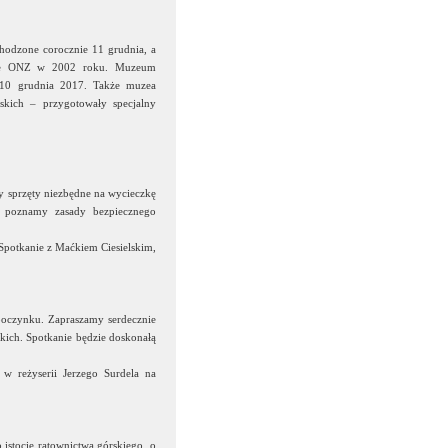
odzone corocznie 11 grudnia, a
lne ONZ w 2002 roku. Muzeum
 10 grudnia 2017. Także muzea
kich – przygotowały specjalny
y sprzęty niezbędne na wycieczkę
z poznamy zasady bezpiecznego
anie z Maćkiem Ciesielskim,
ypoczynku. Zapraszamy serdecznie
skich. Spotkanie będzie doskonałą
żyserii Jerzego Surdela na
istocie ratownictwa górskiego, o