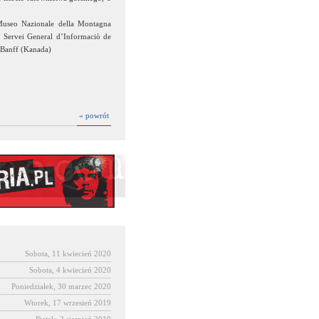
useo Nazionale della Montagna
 Servei General d’Informaciò de
 Banff (Kanada)
« powrót
Sobota, 11 kwiecień 2020
Sobota, 4 kwiecień 2020
Poniedziałek, 30 marzec 2020
Wtorek, 17 wrzesień 2019