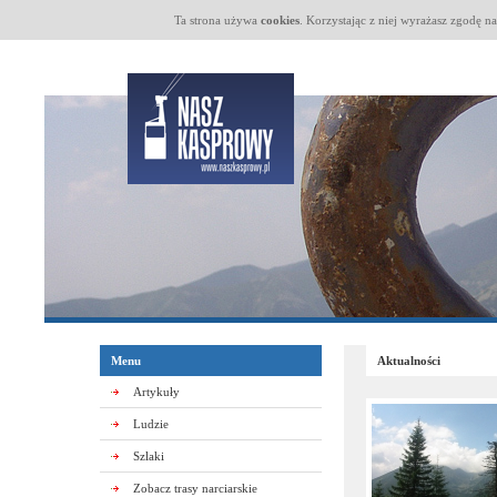
Ta strona używa
cookies
. Korzystając z niej wyrażasz zgodę n
Menu
Aktualności
Artykuły
Ludzie
Szlaki
Zobacz trasy narciarskie