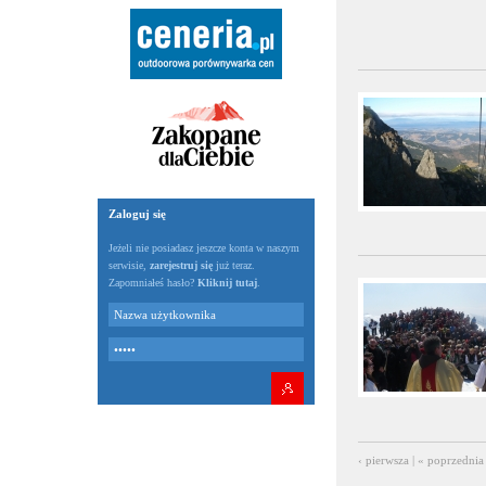
Zaloguj się
Jeżeli nie posiadasz jeszcze konta w naszym
serwisie,
zarejestruj się
już teraz.
Zapomniałeś hasło?
Kliknij tutaj
.
‹ pierwsza
|
« poprzednia