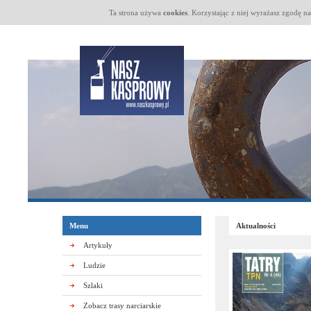
Ta strona używa
cookies
. Korzystając z niej wyrażasz zgodę n
Menu
Aktualności
Artykuły
Ludzie
Szlaki
Zobacz trasy narciarskie