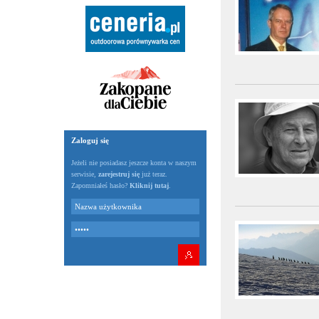
Zaloguj się
Jeżeli nie posiadasz jeszcze konta w naszym
serwisie,
zarejestruj się
już teraz.
Zapomniałeś hasło?
Kliknij tutaj
.